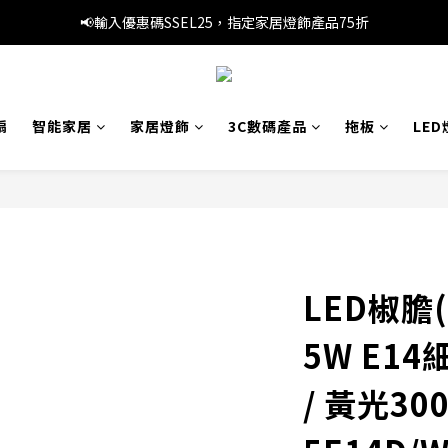
📢暑假優惠，輸入優惠碼SS3C30，精選旅行產品1件8折，3件7折
📢輸入優惠碼SSEL25，指定家居燈飾產品75折
🚚滿 HK$249 本地免運費
📢暑假優惠，輸入優惠碼SS3C30，精選旅行產品1件8折，3件7折
扇
智能家居
家居燈飾
3C數碼產品
拖板
LED
LED椒膽
5W E14
/ 黃光300