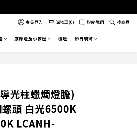
會員登入
購物車(0)
聯絡我們
找商品
燈
感應燈及小夜燈
檯燈
節日裝飾
(導光柱蠟燭燈膽)
細螺頭 白光6500K
0K LCANH-