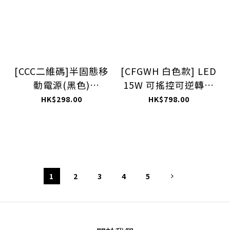
[CCC二維碼]半固態移
[CFGWH 白色款] LED
動電源(黑色)
15W 可搖控可逆轉隱
PB012BK
形扇伸縮扇葉風扇燈
HK$298.00
HK$798.00
3000K-6500K
1
2
3
4
5