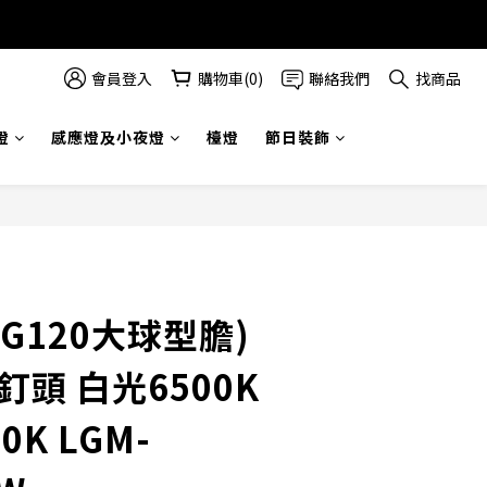
會員登入
購物車(0)
聯絡我們
找商品
燈
感應燈及小夜燈
檯燈
節日裝飾
(G120大球型膽)
2釘頭 白光6500K
0K LGM-