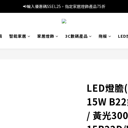
📢暑假優惠，輸入優惠碼SS3C30，精選旅行產品1件8折，3件7折
📢輸入優惠碼SSEL25，指定家居燈飾產品75折
🚚滿 HK$249 本地免運費
📢暑假優惠，輸入優惠碼SS3C30，精選旅行產品1件8折，3件7折
扇
智能家居
家居燈飾
3C數碼產品
拖板
LED
LED燈膽
15W B2
/ 黃光300