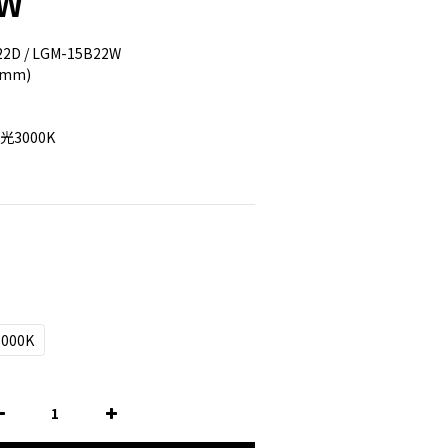
/W
D / LGM-15B22W
(mm)
黃光3000K
000K