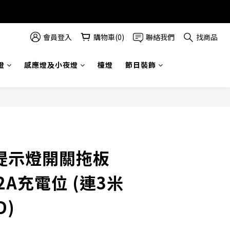
會員登入
購物車(0)
聯絡我們
找商品
燈
感應燈及小夜燈
檯燈
節日裝飾
立提示燈開關拖板
C2A充電位 (連3米
D)