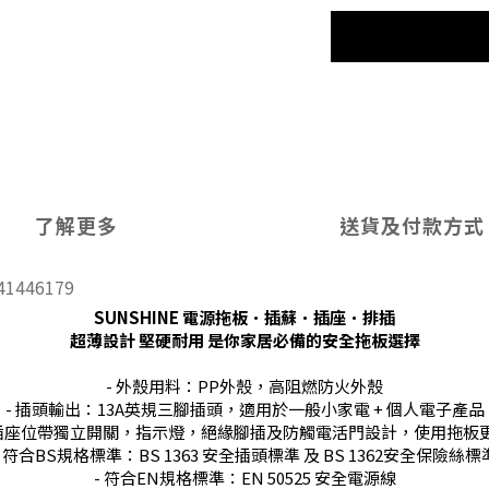
了解更多
送貨及付款方式
41446179
SUNSHINE 電源拖板．插蘇．插座．排插
超薄設計 堅硬耐用 是你家居必備的安全拖板選擇
- 外殼用料：PP外殼，高阻燃防火外殼
- 插頭輸出：13A英規三腳插頭，適用於一般小家電 + 個人電子產品
立插座位帶獨立開關，指示燈，絕緣腳插及防觸電活門設計，使用拖板
- 符合BS規格標準：BS 1363 安全插頭標準 及 BS 1362安全保險絲標
- 符合EN規格標準：EN 50525 安全電源線