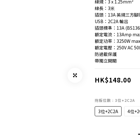
線規：3 x 1.25mm²
線長：3米
插頭：13A 英規三方腳插(
USB：2C2A 輸出
插頭標準：13A (BS136
額定電流：13Amp max
額定功率：3250W max
額定電壓：250V AC 50
防過載保護
帶獨立開關
HK$148.00
拖板位數
: 3位+2C2A
3位+2C2A
4位+2