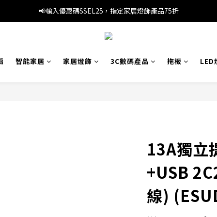
📢暑假優惠，輸入優惠碼SS3C30，精選旅行產品1件8折，3件7折
📢輸入優惠碼SSEL25，指定家居燈飾產品75折
🚚滿 HK$249 本地免運費
📢暑假優惠，輸入優惠碼SS3C30，精選旅行產品1件8折，3件7折
扇
智能家居
家居燈飾
3C數碼產品
拖板
LED
13A獨
+USB 2
線) (ESU