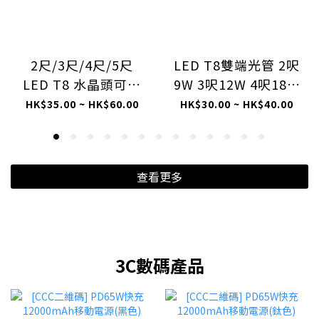
2尺/3尺/4尺/5尺
LED T8雙端光管 2呎
LED T8 水晶頭可折
9W 3呎12W 4呎18W
疊雙端光管支架
G13 白光6500K / 米
HK$35.00 ~ HK$60.00
HK$30.00 ~ HK$40.00
[LT8]
光4000K / 黃光
3000K [LT8B]
查看更多
3C數碼產品