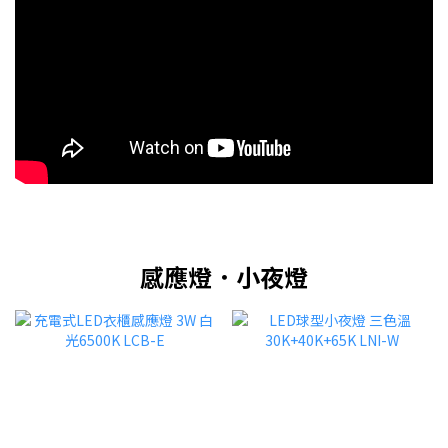
感應燈．小夜燈